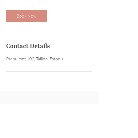
Book Now
Contact Details
Pärnu mnt 102, Tallinn, Estonia
+372 55634112
imelineootus@gmail.com