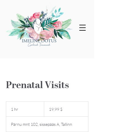
Prenatal Visits
19,99
USA
1 hr
1
19,99 $
dollarit
h
Pärnu mnt 102, sissepääs A, Tallinn