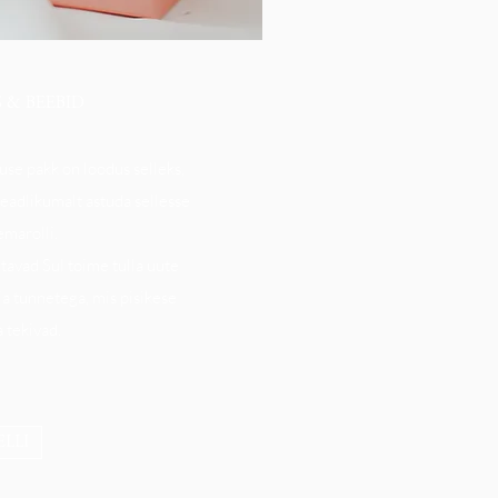
 & BEEBID
se pakk on loodus selleks,
eadlikumalt astuda sellesse
marolli.
tavad Sul toime tulla uute
a tunnetega, mis pisikese
 tekivad.
ELLI