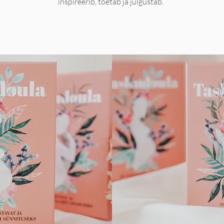
inspireerib,
toetab ja julgustab.