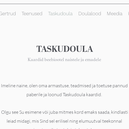
Gertrud
Teenused
Taskudoula
Doulalood
Meedia
TASKUDOULA
Kaardid beebiootel naistele ja emadele
Imeline naine, olen oma armastuse, teadmised ja toetuse pannud
paberile ja loonud Taskudoula kaardid.
Olgu see Su esimene või juba mitmes kord emaks saada, kindlasti
leiad midagi, mis Sind sel erilisel ning elumuutval teekonnal