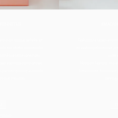
 SÜNNITUS
EMADUS
rdid on loodud selleks, et
Taskudoula lapsevanemlu
tuda elu üheks olulisemaks
et saaksid pehmemalt ja t
ünniks ja lapsevanemaks
uude e
 saad siseneda põnevatesse
Need on kaardid, mis ai
a partneriga ning avastada,
katsumuste, küsimuste j
nnitust mõjutab.
beebiga
LI
T
imüüdud)