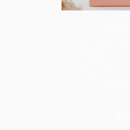
RASEDUS &
Taskudoula beebiootuse kaa
saaksid teadlikumalt valmis
sündmuseks - oma beebi s
saamiseks. Taskudoula abil
vestlustesse iseenda või om
mis tegelikult sü
TEL
(Hetkel läb